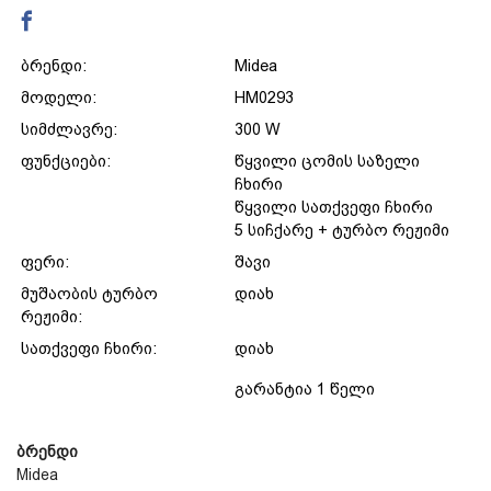
დაცვის პოლიტიკა
ბრენდი:
Midea
მოდელი:
HM0293
მიწოდების პირობები
სიმძლავრე:
300 W
ფუნქციები:
წყვილი ცომის საზელი
საკონტაქტო ინფორმაცია
ჩხირი
წყვილი სათქვეფი ჩხირი
5 სიჩქარე + ტურბო რეჟიმი
წესები და პირობები
ფერი:
შავი
მუშაობის ტურბო
დიახ
დაბრუნება და გადაცვლის
რეჟიმი:
სათქვეფი ჩხირი:
დიახ
პოლიტიკა
გარანტია 1 წელი
ბრენდი
Midea