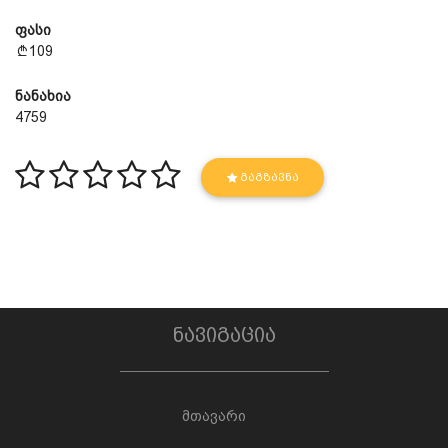
ფასი
109
ნანახია
4759
ᲒᲐᲒᲖᲐᲕᲜᲐ
ნავიგაცია
მთავარი