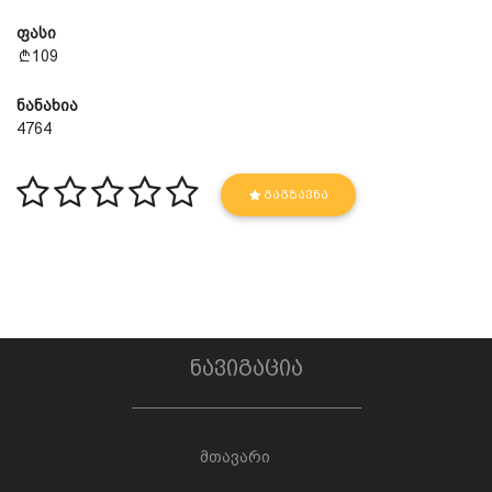
ფასი
109
ნანახია
4764
ᲒᲐᲒᲖᲐᲕᲜᲐ
ნავიგაცია
მთავარი