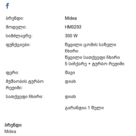
დაცვის პოლიტიკა
ბრენდი:
Midea
მოდელი:
HM0293
მიწოდების პირობები
სიმძლავრე:
300 W
ფუნქციები:
წყვილი ცომის საზელი
საკონტაქტო ინფორმაცია
ჩხირი
წყვილი სათქვეფი ჩხირი
5 სიჩქარე + ტურბო რეჟიმი
წესები და პირობები
ფერი:
შავი
მუშაობის ტურბო
დიახ
დაბრუნება და გადაცვლის
რეჟიმი:
სათქვეფი ჩხირი:
დიახ
პოლიტიკა
გარანტია 1 წელი
ბრენდი
Midea