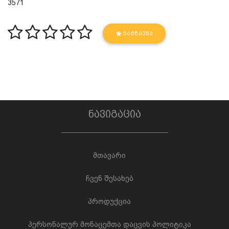
3571
ᲒᲐᲒᲖᲐᲕᲜᲐ
ნავიგაცია
მთავარი
ჩვენ შესახებ
პროდუქცია
პერსონალურ მონაცემთა დაცვის პოლიტიკა