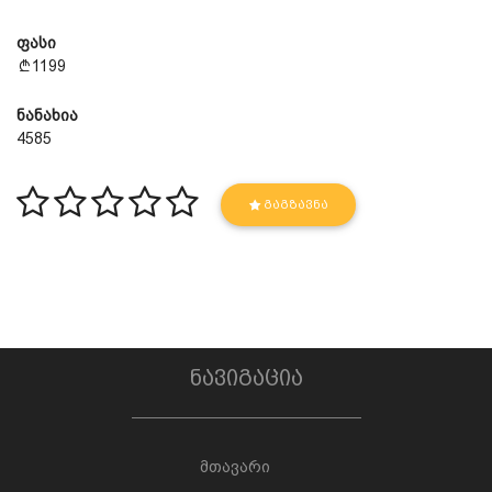
ფასი
1199
ნანახია
4585
ᲒᲐᲒᲖᲐᲕᲜᲐ
ნავიგაცია
მთავარი