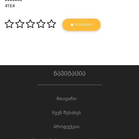
4164
ᲒᲐᲒᲖᲐᲕᲜᲐ
ნავიგაცია
მთავარი
ჩვენ შესახებ
პროდუქცია