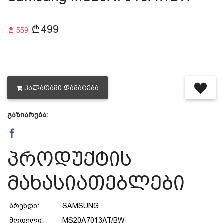
დაცვის პოლიტიკა
499
559
მიწოდების პირობები
საკონტაქტო ინფორმაცია
ᲙᲐᲚᲐᲗᲐᲨᲘ ᲓᲐᲛᲐᲢᲔᲑᲐ
წესები და პირობები
გაზიარება:
დაბრუნება და გადაცვლის
პროდუქტის
პოლიტიკა
მახასიათებლები
ბრენდი:
SAMSUNG
მოდელი:
MS20A7013AT/BW