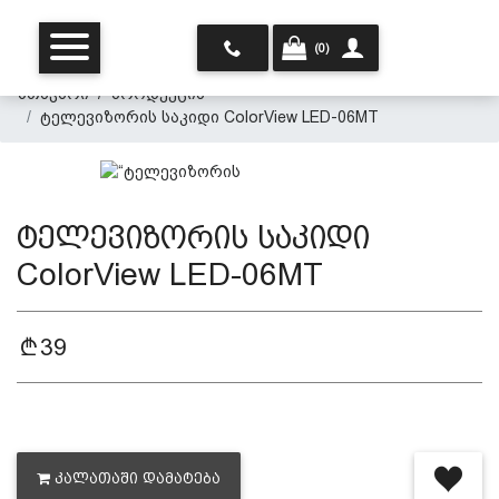
(0)
მთავარი
პროდუქცია
ტელევიზორის საკიდი ColorView LED-06MT
ტელევიზორის საკიდი
ColorView LED-06MT
მთავარი
39
ჩვენ შესახებ
პროდუქცია
ᲙᲐᲚᲐᲗᲐᲨᲘ ᲓᲐᲛᲐᲢᲔᲑᲐ
პერსონალურ მონაცემთა