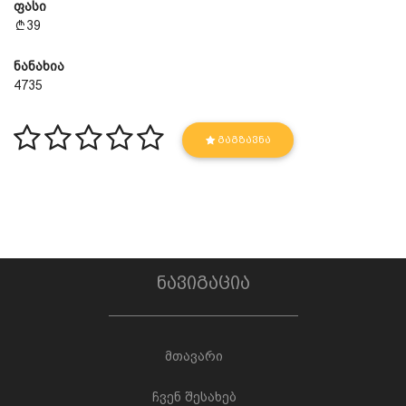
ფასი
39
ნანახია
4735
ᲒᲐᲒᲖᲐᲕᲜᲐ
ნავიგაცია
მთავარი
ჩვენ შესახებ