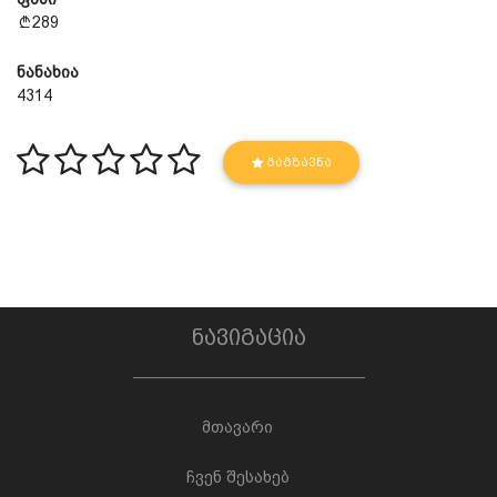
289
ნანახია
4314
ᲒᲐᲒᲖᲐᲕᲜᲐ
ნავიგაცია
მთავარი
ჩვენ შესახებ