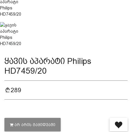
დაცვის პოლიტიკა
მიწოდების პირობები
საკონტაქტო ინფორმაცია
ყავის აპარატი Philips
წესები და პირობები
HD7459/20
დაბრუნება და გადაცვლის
289
პოლიტიკა
ᲐᲠ ᲐᲠᲘᲡ ᲒᲐᲧᲘᲓᲕᲐᲨᲘ