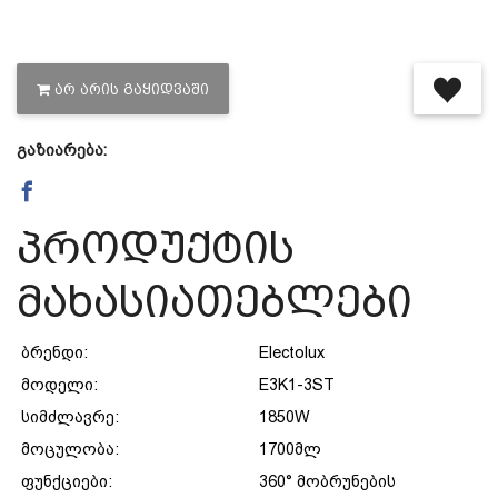
დაცვის პოლიტიკა
ᲐᲠ ᲐᲠᲘᲡ ᲒᲐᲧᲘᲓᲕᲐᲨᲘ
მიწოდების პირობები
გაზიარება:
საკონტაქტო ინფორმაცია
პროდუქტის
წესები და პირობები
მახასიათებლები
დაბრუნება და გადაცვლის
ბრენდი:
Electolux
მოდელი:
E3K1-3ST
პოლიტიკა
სიმძლავრე:
1850W
მოცულობა:
1700მლ
ფუნქციები:
360° მობრუნების