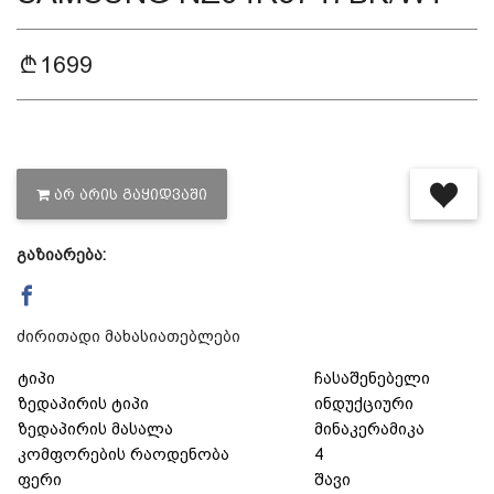
დაცვის პოლიტიკა
1699
მიწოდების პირობები
საკონტაქტო ინფორმაცია
ᲐᲠ ᲐᲠᲘᲡ ᲒᲐᲧᲘᲓᲕᲐᲨᲘ
წესები და პირობები
გაზიარება:
დაბრუნება და გადაცვლის
ძირითადი მახასიათებლები
ტიპი
ჩასაშენებელი
პოლიტიკა
ზედაპირის ტიპი
ინდუქციური
ზედაპირის მასალა
მინაკერამიკა
კომფორების რაოდენობა
4
ფერი
შავი