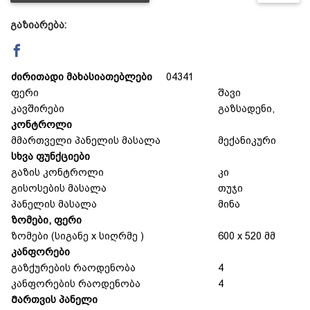
გაზიარება:
დაცვის პოლიტიკა
მიწოდების პირობები
ძირითადი მახასიათებლები
04341
ფერი
შავი
კავშირები
გაზსადენი,
საკონტაქტო ინფორმაცია
კონტროლი
მმართველი პანელის მასალა
მექანიკური
სხვა ფუნქციები
წესები და პირობები
გაზის კონტროლი
კი
გისოსების მასალა
თუჯი
დაბრუნება და გადაცვლის
პანელის მასალა
მინა
ზომები, ფერი
ზომები (სიგანე x სიღრმე )
600 x 520 მმ
პოლიტიკა
კანფორები
გაზქურების რაოდენობა
4
კანფორების რაოდენობა
4
Მართვის პანელი