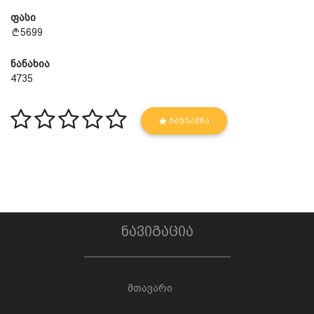
ფასი
5699
ნანახია
4735
ᲒᲐᲒᲖᲐᲕᲜᲐ
ნავიგაცია
მთავარი