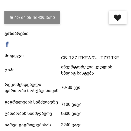
დაცვის პოლიტიკა
ᲐᲠ ᲐᲠᲘᲡ ᲒᲐᲧᲘᲓᲕᲐᲨᲘ
მიწოდების პირობები
გაზიარება:
საკონტაქტო ინფორმაცია
მოდელი
CS-TZ71TKEW/CU-TZ71TKE
წესები და პირობები
ინვერტორული კედლის
ტიპი
სპლიტ სისტემა
დაბრუნება და გადაცვლის
რეკომენდებული
70-80 კვმ
ფართობი მონტაჟისთვის
პოლიტიკა
გაგრილების სიმძლავრე
7100 ვატი
გათბობის სიმძლავრე
8600 ვატი
ხარჯი გაგრილებისას
2240 ვატი