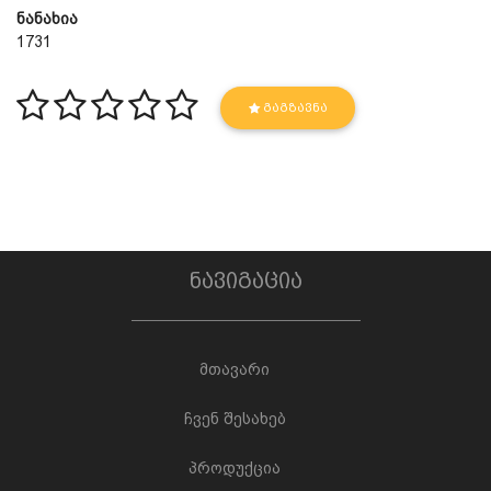
ნანახია
1731
ᲒᲐᲒᲖᲐᲕᲜᲐ
ნავიგაცია
მთავარი
ჩვენ შესახებ
პროდუქცია