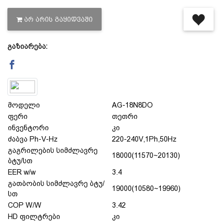
ᲐᲠ ᲐᲠᲘᲡ ᲒᲐᲧᲘᲓᲕᲐᲨᲘ
დაცვის პოლიტიკა
გაზიარება:
მიწოდების პირობები
საკონტაქტო ინფორმაცია
მოდელი
AG-18N8DO
წესები და პირობები
ფერი
თეთრი
ინვენტორი
კი
ძაბვა Ph-V-Hz
220-240V,1Ph,50Hz
დაბრუნება და გადაცვლის
გაგრილების სიმძლავრე
18000(11570~20130)
ბტუ/სთ
პოლიტიკა
EER w/w
3.4
გათბობის სიმძლავრე ბტუ/
19000(10580~19960)
სთ
COP W/W
3.42
HD ფილტრები
კი