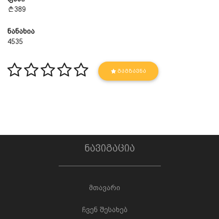
389
ნანახია
4535
ᲒᲐᲒᲖᲐᲕᲜᲐ
ნავიგაცია
მთავარი
ჩვენ შესახებ