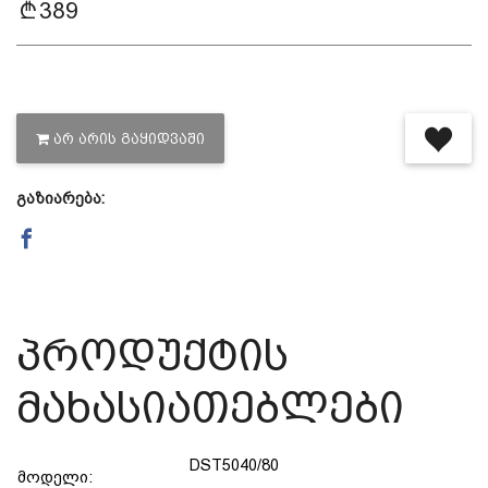
389
დაცვის პოლიტიკა
მიწოდების პირობები
ᲐᲠ ᲐᲠᲘᲡ ᲒᲐᲧᲘᲓᲕᲐᲨᲘ
საკონტაქტო ინფორმაცია
გაზიარება:
წესები და პირობები
დაბრუნება და გადაცვლის
პროდუქტის
პოლიტიკა
მახასიათებლები
DST5040/80
მოდელი: