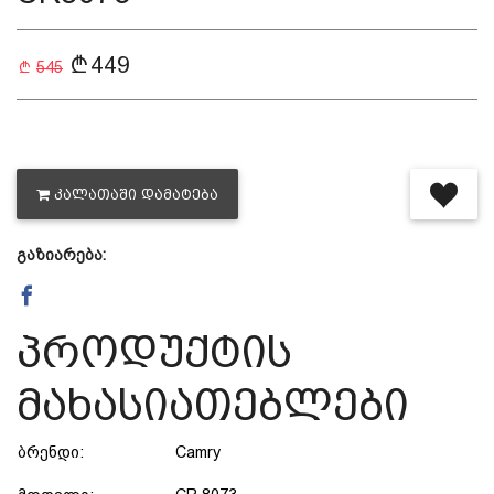
დაცვის პოლიტიკა
449
545
მიწოდების პირობები
საკონტაქტო ინფორმაცია
ᲙᲐᲚᲐᲗᲐᲨᲘ ᲓᲐᲛᲐᲢᲔᲑᲐ
წესები და პირობები
გაზიარება:
დაბრუნება და გადაცვლის
პროდუქტის
პოლიტიკა
მახასიათებლები
ბრენდი:
Camry