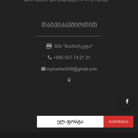
დაგვიკავშირდით
შპს "მაიმარკეტი"
+995 557 74 21 21
mymarket949@gmail.com
ᲒᲐᲛᲝᲬᲔᲠᲐ