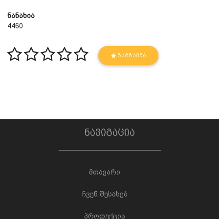
ნანახია
4460
ᲒᲐᲒᲖᲐᲕᲜᲐ
ნავიგაცია
მთავარი
ჩვენ შესახებ
პროდუქცია