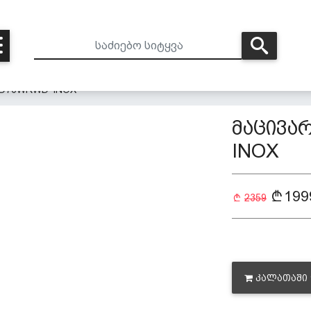
 RD73WRWD-INOX
მაცივა
INOX
199
2359
ᲙᲐᲚᲐᲗᲐᲨᲘ 