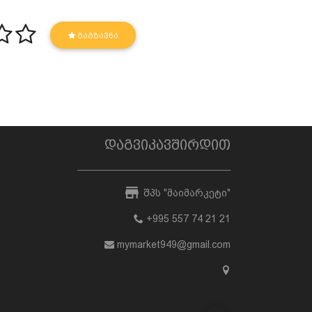
ᲒᲐᲒᲖᲐᲕᲜᲐ
დაგვიკავშირდით
შპს "მაიმარკეტი"
+995 557 74 21 21
mymarket949@gmail.com