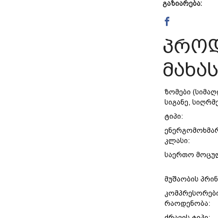
გაზიარება:
პროდ
მახა
ზომები (სიმაღ
სიგანე, სიღრმ
ტიპი:
ენერგომოხმა
კლასი:
საერთო მოცუ
მუშაობის პრინ
კომპრესორებ
რაოდენობა:
ძრავის ტიპი: