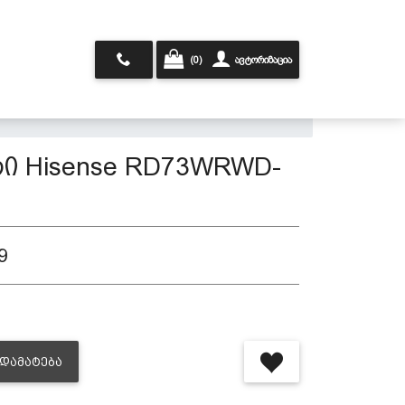
(0)
ავტორიზაცია
რი Hisense RD73WRWD-
9
ᲓᲐᲛᲐᲢᲔᲑᲐ