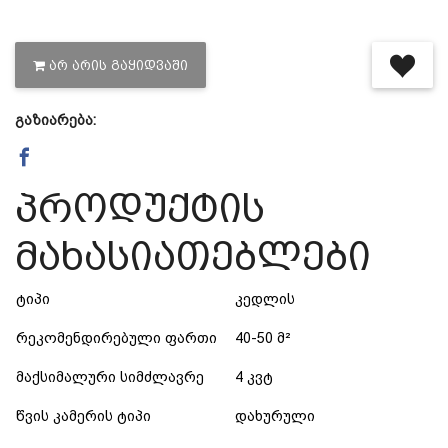
დაცვის პოლიტიკა
ᲐᲠ ᲐᲠᲘᲡ ᲒᲐᲧᲘᲓᲕᲐᲨᲘ
მიწოდების პირობები
გაზიარება:
საკონტაქტო ინფორმაცია
პროდუქტის
წესები და პირობები
მახასიათებლები
დაბრუნება და გადაცვლის
ტიპი
კედლის
რეკომენდირებული ფართი
40-50 მ²
პოლიტიკა
მაქსიმალური სიმძლავრე
4 კვტ
წვის კამერის ტიპი
დახურული