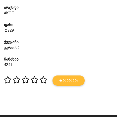
ბრენდი
AKOG
ფასი
729
ქვეყანა
უკრაინა
ნანახია
4241
ᲒᲐᲒᲖᲐᲕᲜᲐ