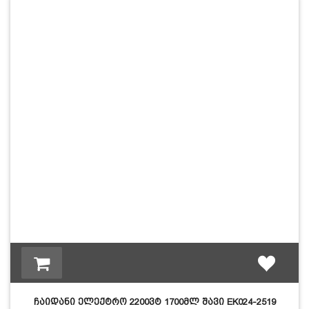
ჩაიდანი ელექტრო 2200ვტ 1700მლ შავი EK024-2519