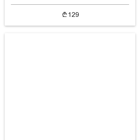
26045…
129