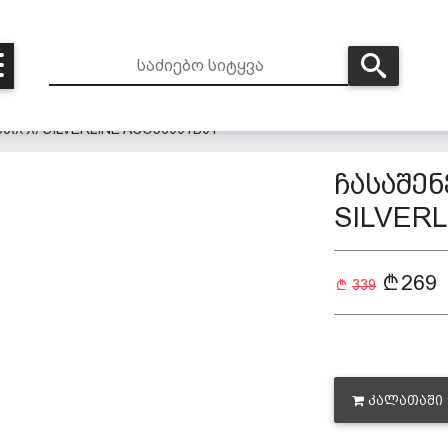
პირი SILVERLINE ACO56001B01
ჩასაშე
SILVERL
269
339
ᲙᲐᲚᲐᲗᲐᲨᲘ 