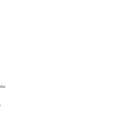
ბა:
: