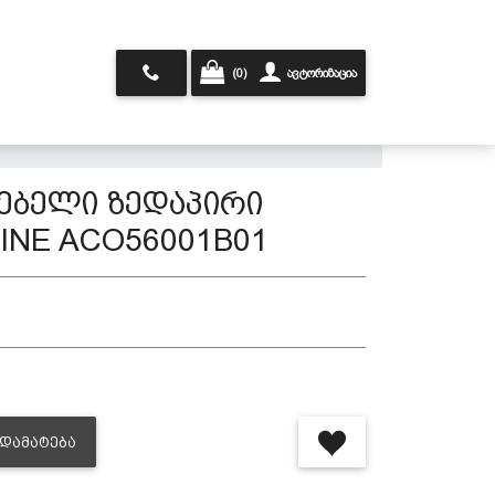
(0)
ავტორიზაცია
ნებელი ზედაპირი
INE ACO56001B01
ᲓᲐᲛᲐᲢᲔᲑᲐ