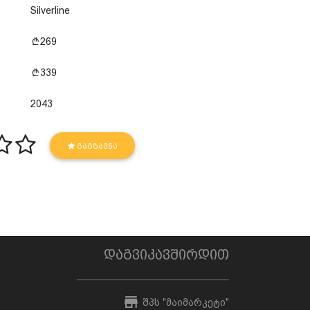
Silverline
269
339
2043
ᲒᲐᲒᲖᲐᲕᲜᲐ
დაგვიკავშირდით
შპს "მაიმარკეტი"