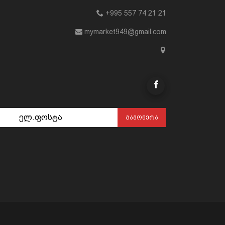
+995 557 74 21 21
mymarket949@gmail.com
ᲒᲐᲛᲝᲬᲔᲠᲐ